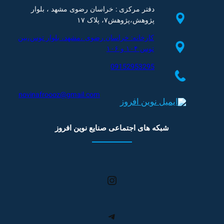
دفتر مرکزی : خراسان رضوی مشهد ، بلوار
پژوهش،پژوهش۷، پلاک ۱۷
کارخانه: خراسان رضوی ،مشهد، بلوار توس،بین
توس ۱۰۴ و ۱۰۶
09152953295
novinafroooz@gmail.com
شبکه های اجتماعی صنایع نوین افروز